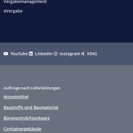
Vergabemanagement
eVergabe
YouTube
LinkedIn
Instagram
XING
Aufträge nach Lieferleistungen
Arzneimittel
Baustoffe und Baumaterial
Bürotechnik/Hardware
Containergebäude