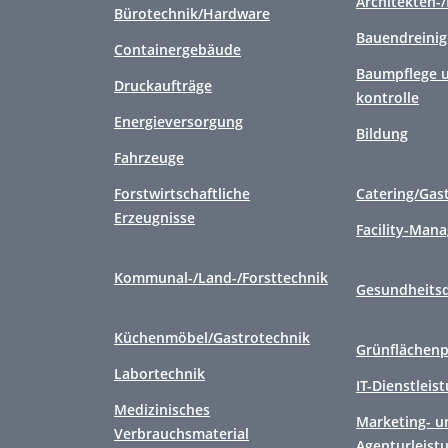
Architekten-
Bürotechnik/Hardware
Bauendreini
Containergebäude
Baumpflege u
Druckaufträge
kontrolle
Energieversorgung
Bildung
Fahrzeuge
Forstwirtschaftliche
Catering/Gas
Erzeugnisse
Facility-Man
Kommunal-/Land-/Forsttechnik
Gesundheitsd
Küchenmöbel/Gastrotechnik
Grünflächenp
Labortechnik
IT-Dienstleis
Medizinisches
Marketing- u
Verbrauchsmaterial
Agenturleist