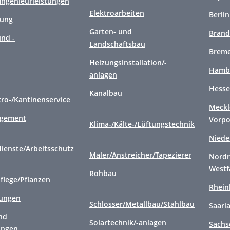
/Ingenieurleistungen
Elektroarbeiten
Berlin
gung
Garten- und
Brand
nd -
Landschaftsbau
Brem
Heizungsinstallation/-
Hamb
anlagen
Hess
Kanalbau
tro-/Kantinenservice
Meckl
agement
Vorp
Klima-/Kälte-/Lüftungstechnik
Niede
ienste/Arbeitsschutz
Maler/Anstreicher/Tapezierer
Nordr
Westf
Rohbau
flege/Pflanzen
Rhein
tungen
Schlosser/Metallbau/Stahlbau
Saarl
nd
Solartechnik/-anlagen
Sachs
ungen