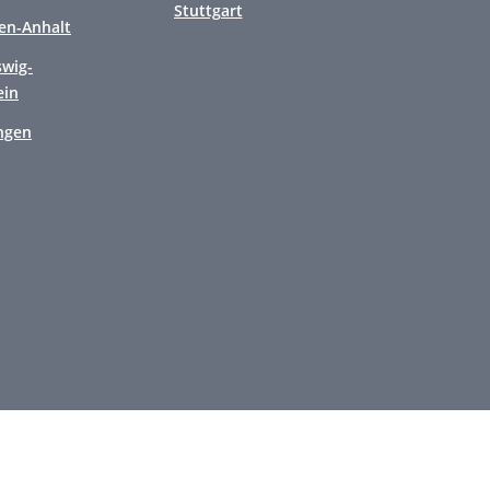
Stuttgart
en-Anhalt
swig-
ein
ngen