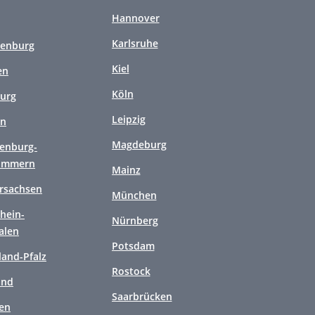
Hannover
Karlsruhe
enburg
Kiel
en
Köln
urg
Leipzig
en
Magdeburg
enburg-
ommern
Mainz
rsachsen
München
hein-
Nürnberg
alen
Potsdam
land-Pfalz
Rostock
and
Saarbrücken
en