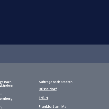
ge nach
Aufträge nach Städten
sländern
Düsseldorf
-
Erfurt
temberg
Frankfurt am Main
n