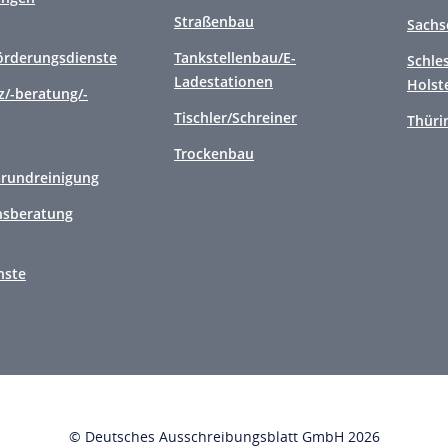
Straßenbau
Sachs
örderungsdienste
Tankstellenbau/E-
Schle
Ladestationen
Holst
/-beratung/-
Tischler/Schreiner
Thüri
Trockenbau
Grundreinigung
sberatung
nste
© Deutsches Ausschreibungsblatt GmbH 2026