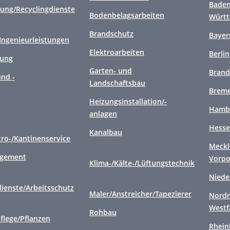
Baden
gung/Recyclingdienste
Bodenbelagsarbeiten
Würt
Brandschutz
Bayer
/Ingenieurleistungen
Elektroarbeiten
Berlin
gung
Garten- und
Brand
nd -
Landschaftsbau
Brem
Heizungsinstallation/-
Hamb
anlagen
Hess
Kanalbau
tro-/Kantinenservice
Meckl
agement
Vorp
Klima-/Kälte-/Lüftungstechnik
Niede
ienste/Arbeitsschutz
Maler/Anstreicher/Tapezierer
Nordr
Westf
Rohbau
flege/Pflanzen
Rhein