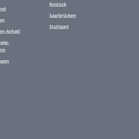
Rostock
and
Saarbrücken
en
Stuttgart
en-Anhalt
swig-
ein
ngen