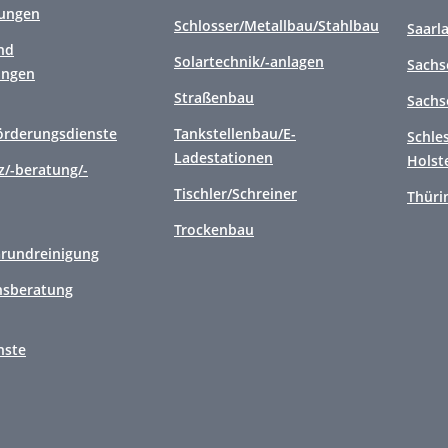
tungen
Schlosser/Metallbau/Stahlbau
Saarl
nd
Solartechnik/-anlagen
Sachs
ungen
Straßenbau
Sachs
örderungsdienste
Tankstellenbau/E-
Schle
Ladestationen
Holst
/-beratung/-
Tischler/Schreiner
Thüri
Trockenbau
Grundreinigung
sberatung
nste