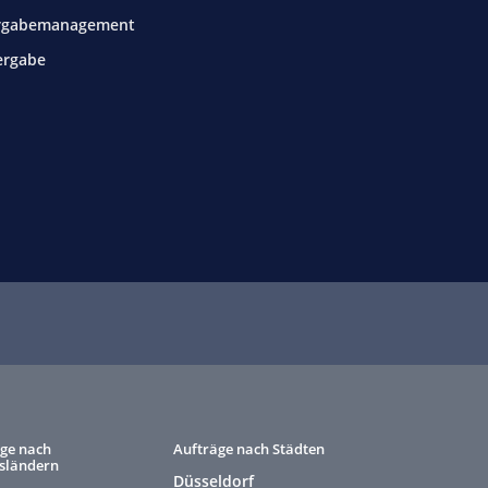
rgabemanagement
ergabe
ge nach
Aufträge nach Städten
sländern
Düsseldorf