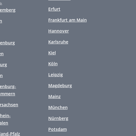
-
Erfurt
temberg
Frankfurt am Main
n
Hannover
Karlsruhe
enburg
Kiel
en
Köln
urg
Leipzig
en
Magdeburg
enburg-
ommern
Mainz
rsachsen
München
hein-
Nürnberg
alen
Potsdam
land-Pfalz