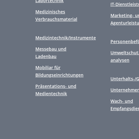
Labortechnik
IT-Dienstleis
Medizinisches
Marketing- u
Verbrauchsmaterial
Agenturleist
Medizintechnik/Instrumente
Personenbef
Messebau und
Umweltschutz
Ladenbau
analysen
Mobiliar für
Bildungseinrichtungen
Unterhalts-/
Präsentations- und
Unternehmen
Medientechnik
Wach- und
Empfangsdie