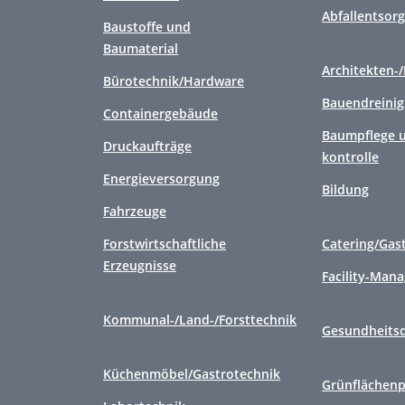
Abfallentsor
Baustoffe und
Baumaterial
Architekten-
Bürotechnik/Hardware
Bauendreini
Containergebäude
Baumpflege u
Druckaufträge
kontrolle
Energieversorgung
Bildung
Fahrzeuge
Forstwirtschaftliche
Catering/Gas
Erzeugnisse
Facility-Man
Kommunal-/Land-/Forsttechnik
Gesundheitsd
Küchenmöbel/Gastrotechnik
Grünflächenp