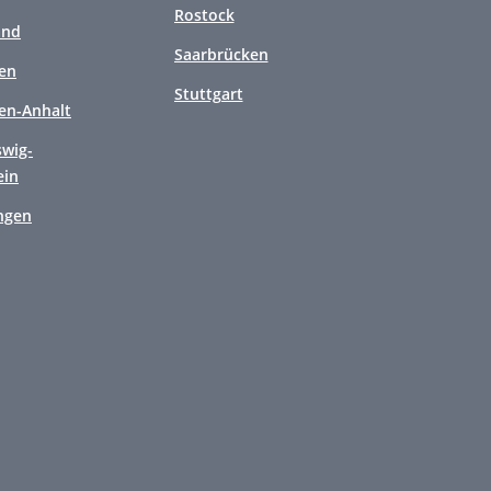
Rostock
and
Saarbrücken
en
Stuttgart
en-Anhalt
swig-
ein
ngen