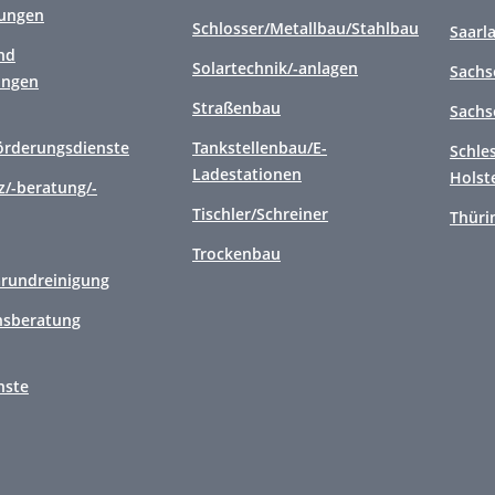
tungen
Schlosser/Metallbau/Stahlbau
Saarl
nd
Solartechnik/-anlagen
Sachs
ungen
Straßenbau
Sachs
örderungsdienste
Tankstellenbau/E-
Schle
Ladestationen
Holst
/-beratung/-
Tischler/Schreiner
Thüri
Trockenbau
Grundreinigung
sberatung
nste