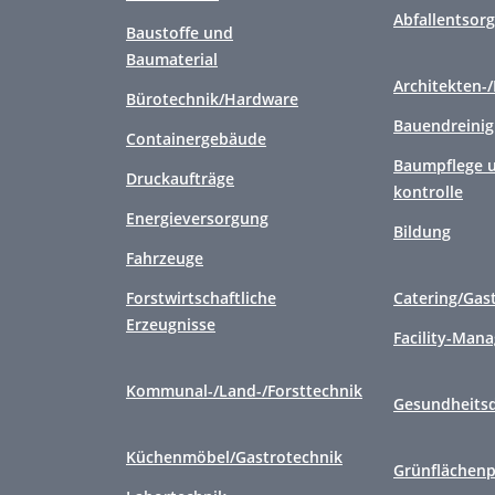
Abfallentsor
Baustoffe und
Baumaterial
Architekten-
Bürotechnik/Hardware
Bauendreini
Containergebäude
Baumpflege u
Druckaufträge
kontrolle
Energieversorgung
Bildung
Fahrzeuge
Forstwirtschaftliche
Catering/Gas
Erzeugnisse
Facility-Man
Kommunal-/Land-/Forsttechnik
Gesundheitsd
Küchenmöbel/Gastrotechnik
Grünflächenp