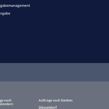
rgabemanagement
ergabe
ge nach
Aufträge nach Städten
sländern
Düsseldorf