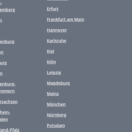
-
Erfurt
temberg
Frankfurt am Main
n
Hannover
Karlsruhe
enburg
Kiel
en
Köln
urg
Leipzig
en
Magdeburg
enburg-
ommern
Mainz
rsachsen
München
hein-
Nürnberg
alen
Potsdam
land-Pfalz