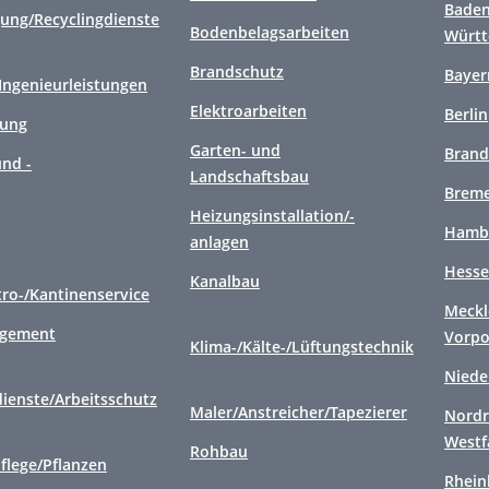
Baden
gung/Recyclingdienste
Bodenbelagsarbeiten
Würt
Brandschutz
Bayer
/Ingenieurleistungen
Elektroarbeiten
Berlin
gung
Garten- und
Brand
nd -
Landschaftsbau
Brem
Heizungsinstallation/-
Hamb
anlagen
Hess
Kanalbau
tro-/Kantinenservice
Meckl
agement
Vorp
Klima-/Kälte-/Lüftungstechnik
Niede
ienste/Arbeitsschutz
Maler/Anstreicher/Tapezierer
Nordr
Westf
Rohbau
flege/Pflanzen
Rhein