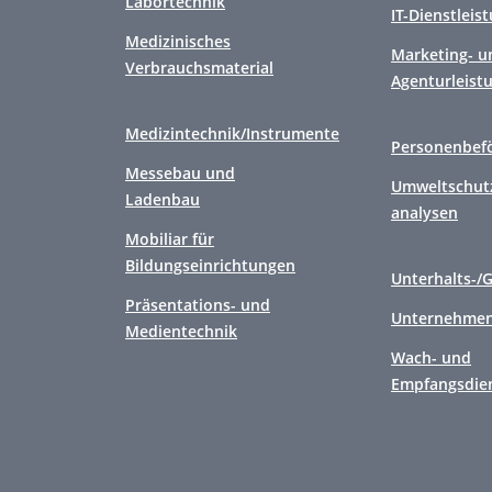
Labortechnik
IT-Dienstleis
Medizinisches
Marketing- u
Verbrauchsmaterial
Agenturleist
Medizintechnik/Instrumente
Personenbef
Messebau und
Umweltschutz
Ladenbau
analysen
Mobiliar für
Bildungseinrichtungen
Unterhalts-/
Präsentations- und
Unternehmen
Medientechnik
Wach- und
Empfangsdie