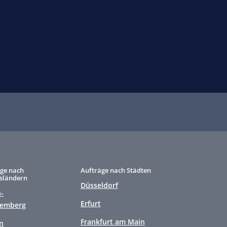
ge nach
Aufträge nach Städten
sländern
Düsseldorf
-
Erfurt
temberg
Frankfurt am Main
n