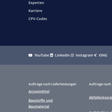
Experten
Karriere
CPV-Codes
YouTube
LinkedIn
Instagram
XING
Aufträge nach Lieferleistungen
Aufträge nach 
Arzneimittel
Abfallentsor
Baustoffe und
Baumaterial