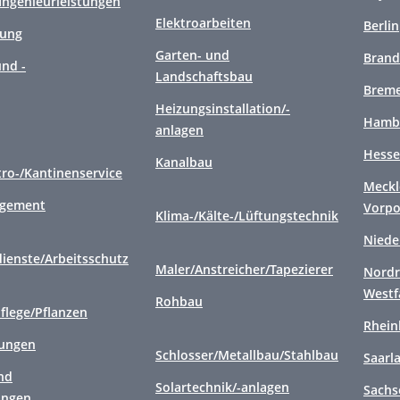
/Ingenieurleistungen
Elektroarbeiten
Berlin
gung
Garten- und
Brand
nd -
Landschaftsbau
Brem
Heizungsinstallation/-
Hamb
anlagen
Hess
Kanalbau
tro-/Kantinenservice
Meckl
agement
Vorp
Klima-/Kälte-/Lüftungstechnik
Niede
ienste/Arbeitsschutz
Maler/Anstreicher/Tapezierer
Nordr
Westf
Rohbau
flege/Pflanzen
Rhein
tungen
Schlosser/Metallbau/Stahlbau
Saarl
nd
Solartechnik/-anlagen
Sachs
ungen