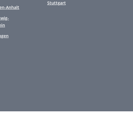
Stuttgart
en-Anhalt
swig-
ein
ngen