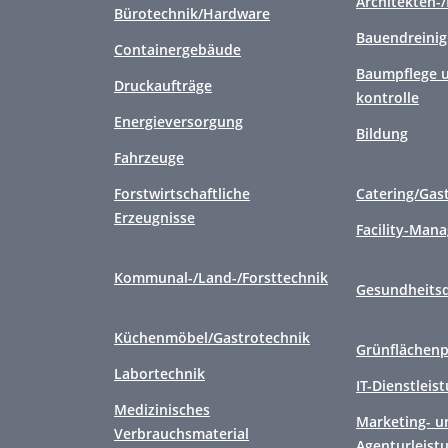
Architekten-
Bürotechnik/Hardware
Bauendreini
Containergebäude
Baumpflege u
Druckaufträge
kontrolle
Energieversorgung
Bildung
Fahrzeuge
Forstwirtschaftliche
Catering/Gas
Erzeugnisse
Facility-Man
Kommunal-/Land-/Forsttechnik
Gesundheitsd
Küchenmöbel/Gastrotechnik
Grünflächenp
Labortechnik
IT-Dienstleis
Medizinisches
Marketing- u
Verbrauchsmaterial
Agenturleist