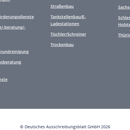
Straßenbau
Sachs
örderungsdienste
Tankstellenbau/E-
Schle
Ladestationen
Holst
/-beratung/-
Tischler/Schreiner
Thüri
Trockenbau
Grundreinigung
sberatung
nste
© Deutsches Ausschreibungsblatt GmbH 2026