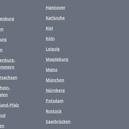
Hannover
Karlsruhe
enburg
Kiel
en
Köln
urg
Leipzig
en
Magdeburg
enburg-
ommern
Mainz
rsachsen
München
hein-
Nürnberg
alen
Potsdam
land-Pfalz
Rostock
and
Saarbrücken
en