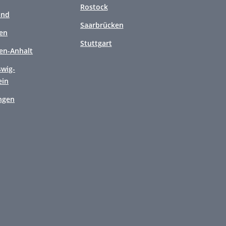
Rostock
and
Saarbrücken
en
Stuttgart
en-Anhalt
swig-
ein
ngen