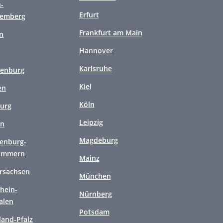
-
Erfurt
temberg
Frankfurt am Main
n
Hannover
Karlsruhe
enburg
Kiel
en
Köln
urg
Leipzig
en
Magdeburg
enburg-
ommern
Mainz
rsachsen
München
hein-
Nürnberg
alen
Potsdam
land-Pfalz