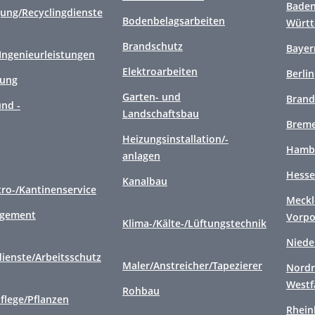
Baden
gung/Recyclingdienste
Bodenbelagsarbeiten
Würt
Brandschutz
Bayer
/Ingenieurleistungen
Elektroarbeiten
Berlin
gung
Garten- und
Brand
nd -
Landschaftsbau
Brem
Heizungsinstallation/-
Hamb
anlagen
Hess
Kanalbau
tro-/Kantinenservice
Meckl
agement
Vorp
Klima-/Kälte-/Lüftungstechnik
Niede
ienste/Arbeitsschutz
Maler/Anstreicher/Tapezierer
Nordr
Westf
Rohbau
flege/Pflanzen
Rhein