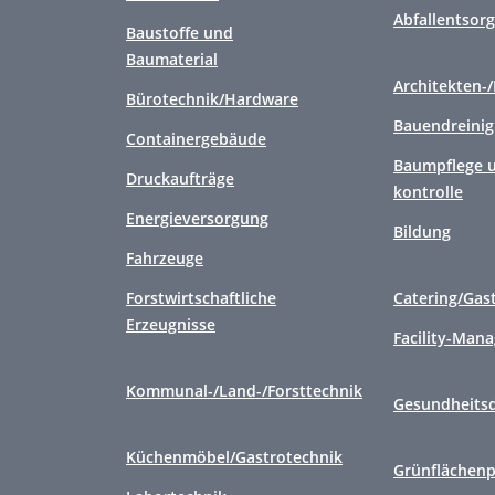
Abfallentsor
Baustoffe und
Baumaterial
Architekten-
Bürotechnik/Hardware
Bauendreini
Containergebäude
Baumpflege u
Druckaufträge
kontrolle
Energieversorgung
Bildung
Fahrzeuge
Forstwirtschaftliche
Catering/Gas
Erzeugnisse
Facility-Man
Kommunal-/Land-/Forsttechnik
Gesundheitsd
Küchenmöbel/Gastrotechnik
Grünflächenp