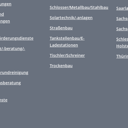
tungen
Schlosser/Metallbau/Stahlbau
Saarl
nd
Solartechnik/-anlagen
Sachs
ungen
Straßenbau
Sachs
örderungsdienste
Tankstellenbau/E-
Schle
Ladestationen
Holst
/-beratung/-
Tischler/Schreiner
Thüri
Trockenbau
Grundreinigung
sberatung
nste