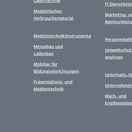
Labortechnik
IT-Dienstleis
Medizinisches
Marketing- u
Verbrauchsmaterial
Agenturleist
Medizintechnik/Instrumente
Personenbef
Messebau und
Umweltschutz
Ladenbau
analysen
Mobiliar für
Bildungseinrichtungen
Unterhalts-/
Präsentations- und
Unternehmen
Medientechnik
Wach- und
Empfangsdie