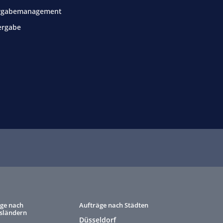
rgabemanagement
ergabe
ge nach
Aufträge nach Städten
sländern
Düsseldorf