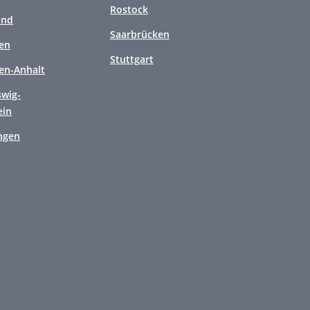
Rostock
and
Saarbrücken
en
Stuttgart
en-Anhalt
swig-
ein
ngen