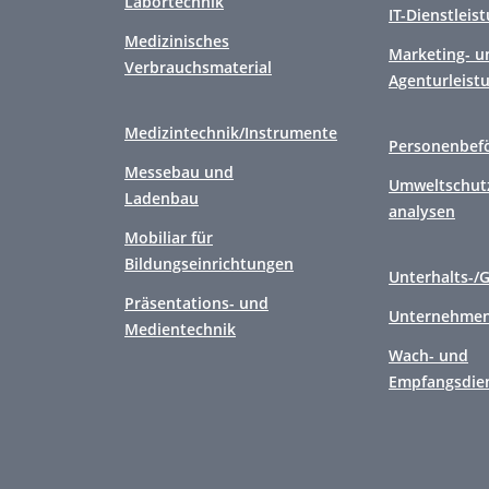
Labortechnik
IT-Dienstleis
Medizinisches
Marketing- u
Verbrauchsmaterial
Agenturleist
Medizintechnik/Instrumente
Personenbef
Messebau und
Umweltschutz
Ladenbau
analysen
Mobiliar für
Bildungseinrichtungen
Unterhalts-/
Präsentations- und
Unternehmen
Medientechnik
Wach- und
Empfangsdie