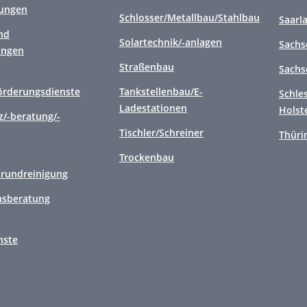
tungen
Schlosser/Metallbau/Stahlbau
Saarl
nd
Solartechnik/-anlagen
Sachs
ungen
Straßenbau
Sachs
örderungsdienste
Tankstellenbau/E-
Schle
Ladestationen
Holst
/-beratung/-
Tischler/Schreiner
Thüri
Trockenbau
Grundreinigung
sberatung
nste