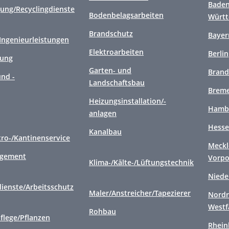
Baden
gung/Recyclingdienste
Bodenbelagsarbeiten
Würt
Brandschutz
Bayer
/Ingenieurleistungen
Elektroarbeiten
Berlin
gung
Garten- und
Brand
nd -
Landschaftsbau
Brem
Heizungsinstallation/-
Hamb
anlagen
Hess
Kanalbau
tro-/Kantinenservice
Meckl
agement
Vorp
Klima-/Kälte-/Lüftungstechnik
Niede
ienste/Arbeitsschutz
Maler/Anstreicher/Tapezierer
Nordr
Westf
Rohbau
flege/Pflanzen
Rhein