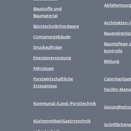
Abfallentsor
Baustoffe und
Baumaterial
Architekten-
Bürotechnik/Hardware
Bauendreini
Containergebäude
Baumpflege u
Druckaufträge
kontrolle
Energieversorgung
Bildung
Fahrzeuge
Forstwirtschaftliche
Catering/Gas
Erzeugnisse
Facility-Man
Kommunal-/Land-/Forsttechnik
Gesundheitsd
Küchenmöbel/Gastrotechnik
Grünflächenp