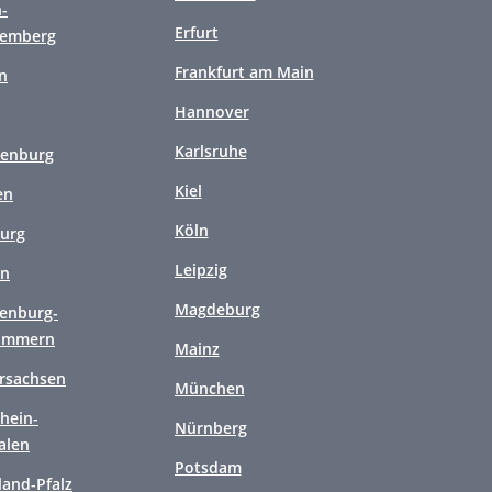
-
Erfurt
temberg
Frankfurt am Main
n
Hannover
Karlsruhe
enburg
Kiel
en
Köln
urg
Leipzig
en
Magdeburg
enburg-
ommern
Mainz
rsachsen
München
hein-
Nürnberg
alen
Potsdam
land-Pfalz