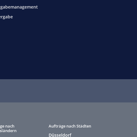
rgabemanagement
ergabe
ge nach
Aufträge nach Städten
sländern
Düsseldorf