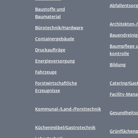
Abfallentsor
Baustoffe und
Baumaterial
Architekten-
Bürotechnik/Hardware
Bauendreini
Containergebäude
Baumpflege u
Druckaufträge
kontrolle
Energieversorgung
Bildung
Fahrzeuge
Forstwirtschaftliche
Catering/Gas
Erzeugnisse
Facility-Man
Kommunal-/Land-/Forsttechnik
Gesundheitsd
Küchenmöbel/Gastrotechnik
Grünflächenp