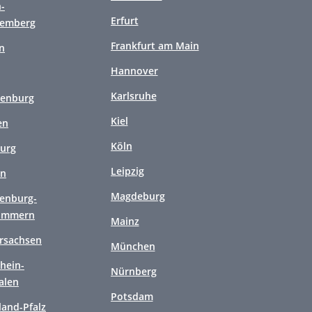
-
Erfurt
temberg
Frankfurt am Main
n
Hannover
Karlsruhe
enburg
Kiel
en
Köln
urg
Leipzig
en
Magdeburg
enburg-
ommern
Mainz
rsachsen
München
hein-
Nürnberg
alen
Potsdam
land-Pfalz