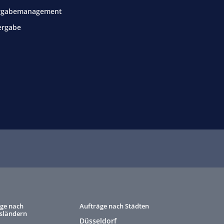
rgabemanagement
ergabe
ge nach
Aufträge nach Städten
sländern
Düsseldorf