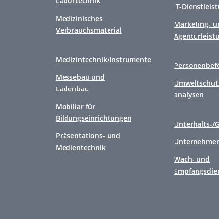
Labortechnik
IT-Dienstleis
Medizinisches
Marketing- u
Verbrauchsmaterial
Agenturleist
Medizintechnik/Instrumente
Personenbef
Messebau und
Umweltschutz
Ladenbau
analysen
Mobiliar für
Bildungseinrichtungen
Unterhalts-/
Präsentations- und
Unternehmen
Medientechnik
Wach- und
Empfangsdie