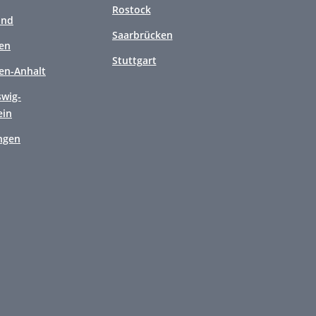
Rostock
and
Saarbrücken
en
Stuttgart
en-Anhalt
swig-
ein
ngen