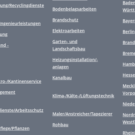
Baden
gung/Recyclingdienste
Bodenbelagsarbeiten
Würt
Brandschutz
Bayer
/Ingenieurleistungen
Elektroarbeiten
Berlin
gung
Garten- und
Brand
nd -
Landschaftsbau
Brem
Heizungsinstallation/-
Hamb
anlagen
Hess
Kanalbau
tro-/Kantinenservice
Meckl
agement
Vorp
Klima-/Kälte-/Lüftungstechnik
Niede
ienste/Arbeitsschutz
Maler/Anstreicher/Tapezierer
Nordr
Westf
Rohbau
flege/Pflanzen
Rhein