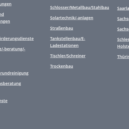
tungen
Schlosser/Metallbau/Stahlbau
Saarl
nd
Solartechnik/-anlagen
Sachs
ungen
Straßenbau
Sachs
örderungsdienste
Tankstellenbau/E-
Schle
Ladestationen
Holst
/-beratung/-
Tischler/Schreiner
Thüri
Trockenbau
Grundreinigung
sberatung
nste