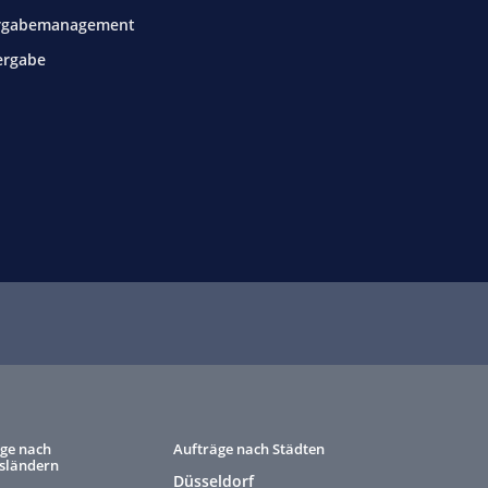
rgabemanagement
ergabe
ge nach
Aufträge nach Städten
sländern
Düsseldorf