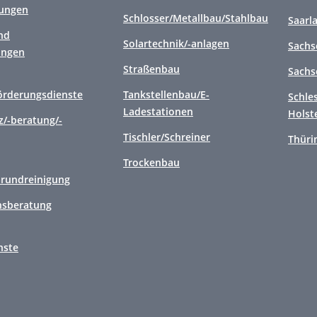
tungen
Schlosser/Metallbau/Stahlbau
Saarl
nd
Solartechnik/-anlagen
Sachs
ungen
Straßenbau
Sachs
örderungsdienste
Tankstellenbau/E-
Schle
Ladestationen
Holst
/-beratung/-
Tischler/Schreiner
Thüri
Trockenbau
Grundreinigung
sberatung
nste