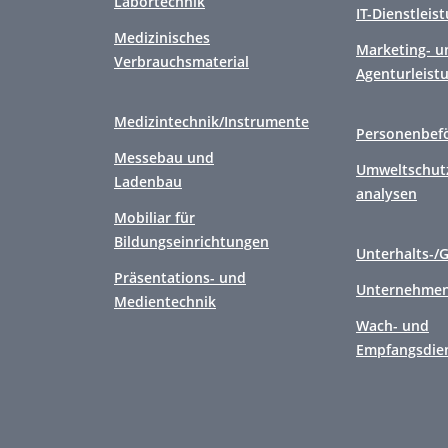
Labortechnik
IT-Dienstleis
Medizinisches
Marketing- u
Verbrauchsmaterial
Agenturleist
Medizintechnik/Instrumente
Personenbef
Messebau und
Umweltschutz
Ladenbau
analysen
Mobiliar für
Bildungseinrichtungen
Unterhalts-/
Präsentations- und
Unternehmen
Medientechnik
Wach- und
Empfangsdie