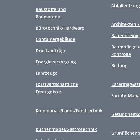
Abfallentsor
Baustoffe und
Baumaterial
Architekten-
Bürotechnik/Hardware
Bauendreini
Containergebäude
Baumpflege u
Druckaufträge
kontrolle
Energieversorgung
Bildung
Fahrzeuge
Forstwirtschaftliche
Catering/Gas
Erzeugnisse
Facility-Man
Kommunal-/Land-/Forsttechnik
Gesundheitsd
Küchenmöbel/Gastrotechnik
Grünflächenp