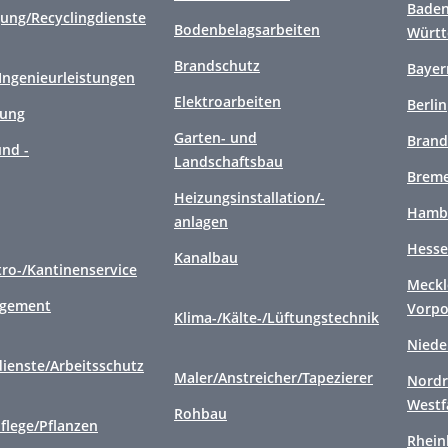
Baden
gung/Recyclingdienste
Bodenbelagsarbeiten
Würt
Brandschutz
Bayer
/Ingenieurleistungen
Elektroarbeiten
Berlin
gung
Garten- und
Brand
nd -
Landschaftsbau
Brem
Heizungsinstallation/-
Hamb
anlagen
Hess
Kanalbau
tro-/Kantinenservice
Meckl
agement
Vorp
Klima-/Kälte-/Lüftungstechnik
Niede
ienste/Arbeitsschutz
Maler/Anstreicher/Tapezierer
Nordr
Westf
Rohbau
flege/Pflanzen
Rhein