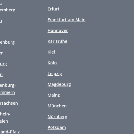
-
Erfurt
temberg
Frankfurt am Main
n
Hannover
Karlsruhe
enburg
Kiel
en
Köln
urg
Leipzig
en
Magdeburg
enburg-
ommern
Mainz
rsachsen
München
hein-
Nürnberg
alen
Potsdam
land-Pfalz