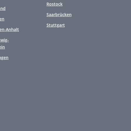
Rostock
and
Saarbrücken
en
Stuttgart
en-Anhalt
swig-
ein
ngen