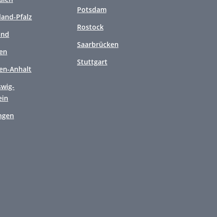
Potsdam
land-Pfalz
Rostock
and
Saarbrücken
en
Stuttgart
en-Anhalt
swig-
ein
ngen