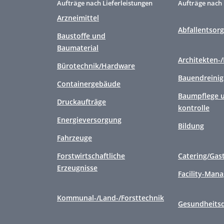
Aufträge nach Lieferleistungen
Aufträge nach 
Arzneimittel
Abfallentsor
Baustoffe und
Baumaterial
Architekten-
Bürotechnik/Hardware
Bauendreini
Containergebäude
Baumpflege u
Druckaufträge
kontrolle
Energieversorgung
Bildung
Fahrzeuge
Forstwirtschaftliche
Catering/Gas
Erzeugnisse
Facility-Man
Kommunal-/Land-/Forsttechnik
Gesundheitsd