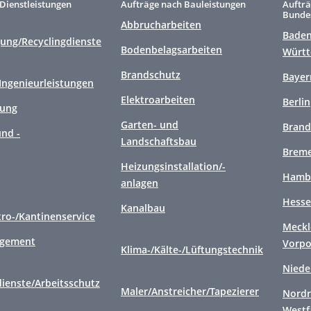
Dienstleistungen
Aufträge nach Bauleistungen
Aufträ
Bunde
Abbrucharbeiten
Baden
gung/Recyclingdienste
Bodenbelagsarbeiten
Würt
Brandschutz
Bayer
/Ingenieurleistungen
Elektroarbeiten
Berlin
gung
Garten- und
Brand
nd -
Landschaftsbau
Brem
Heizungsinstallation/-
Hamb
anlagen
Hess
Kanalbau
tro-/Kantinenservice
Meckl
agement
Vorp
Klima-/Kälte-/Lüftungstechnik
Niede
ienste/Arbeitsschutz
Maler/Anstreicher/Tapezierer
Nordr
Westf