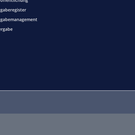
öffentlichung
gaberegister
rgabemanagement
ergabe