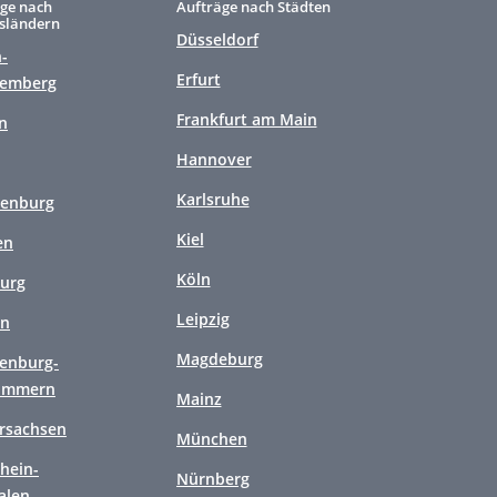
ge nach
Aufträge nach Städten
sländern
Düsseldorf
-
Erfurt
temberg
Frankfurt am Main
n
Hannover
Karlsruhe
enburg
Kiel
en
Köln
urg
Leipzig
en
Magdeburg
enburg-
ommern
Mainz
rsachsen
München
hein-
Nürnberg
alen