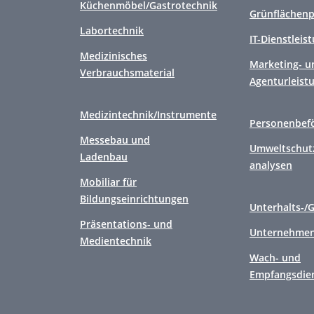
Küchenmöbel/Gastrotechnik
Grünflächenp
Labortechnik
IT-Dienstleis
Medizinisches
Marketing- u
Verbrauchsmaterial
Agenturleist
Medizintechnik/Instrumente
Personenbef
Messebau und
Umweltschutz
Ladenbau
analysen
Mobiliar für
Bildungseinrichtungen
Unterhalts-/
Präsentations- und
Unternehmen
Medientechnik
Wach- und
Empfangsdie