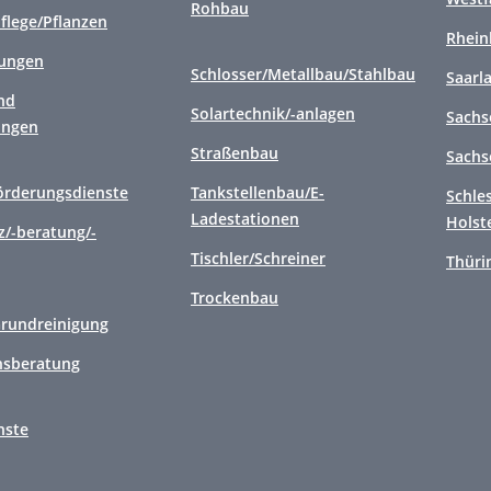
Rohbau
flege/Pflanzen
Rhein
tungen
Schlosser/Metallbau/Stahlbau
Saarl
nd
Solartechnik/-anlagen
Sachs
ungen
Straßenbau
Sachs
örderungsdienste
Tankstellenbau/E-
Schle
Ladestationen
Holst
/-beratung/-
Tischler/Schreiner
Thüri
Trockenbau
Grundreinigung
sberatung
nste