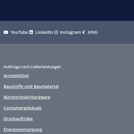
YouTube
LinkedIn
Instagram
XING
Aufträge nach Lieferleistungen
Arzneimittel
Baustoffe und Baumaterial
Bürotechnik/Hardware
Containergebäude
Druckaufträge
Energieversorgung