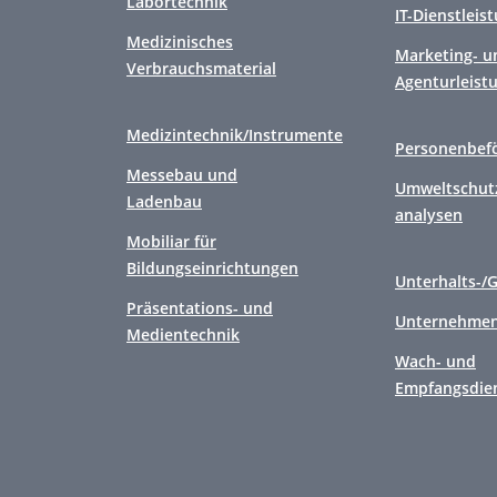
Labortechnik
IT-Dienstleis
Medizinisches
Marketing- u
Verbrauchsmaterial
Agenturleist
Medizintechnik/Instrumente
Personenbef
Messebau und
Umweltschutz
Ladenbau
analysen
Mobiliar für
Bildungseinrichtungen
Unterhalts-/
Präsentations- und
Unternehmen
Medientechnik
Wach- und
Empfangsdie