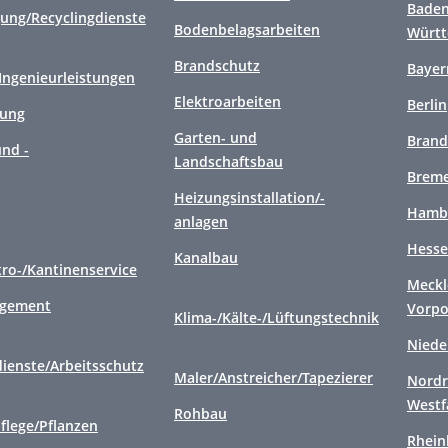
Baden
gung/Recyclingdienste
Bodenbelagsarbeiten
Würt
Brandschutz
Bayer
/Ingenieurleistungen
Elektroarbeiten
Berlin
gung
Garten- und
Brand
nd -
Landschaftsbau
Brem
Heizungsinstallation/-
Hamb
anlagen
Hess
Kanalbau
tro-/Kantinenservice
Meckl
agement
Vorp
Klima-/Kälte-/Lüftungstechnik
Niede
ienste/Arbeitsschutz
Maler/Anstreicher/Tapezierer
Nordr
Westf
Rohbau
flege/Pflanzen
Rhein