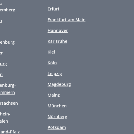
-
Erfurt
temberg
Frankfurt am Main
n
Hannover
Karlsruhe
enburg
Kiel
en
Köln
urg
Leipzig
en
Magdeburg
enburg-
ommern
Mainz
rsachsen
München
hein-
Nürnberg
alen
Potsdam
land-Pfalz