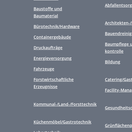
Abfallentsor
Baustoffe und
Baumaterial
Architekten-
Bürotechnik/Hardware
Bauendreini
Containergebäude
Baumpflege u
Druckaufträge
kontrolle
Energieversorgung
Bildung
Fahrzeuge
Forstwirtschaftliche
Catering/Gas
Erzeugnisse
Facility-Man
Kommunal-/Land-/Forsttechnik
Gesundheitsd
Küchenmöbel/Gastrotechnik
Grünflächenp