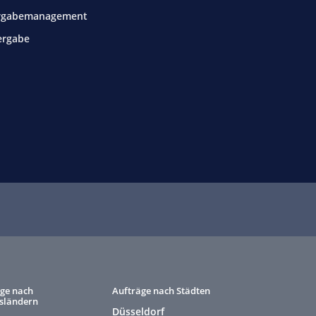
rgabemanagement
ergabe
ge nach
Aufträge nach Städten
sländern
Düsseldorf