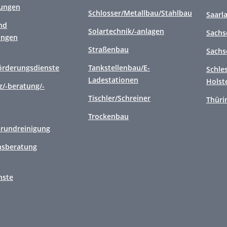
tungen
Schlosser/Metallbau/Stahlbau
Saarl
nd
Solartechnik/-anlagen
Sachs
ungen
Straßenbau
Sachs
örderungsdienste
Tankstellenbau/E-
Schle
Ladestationen
Holst
/-beratung/-
Tischler/Schreiner
Thüri
Trockenbau
Grundreinigung
sberatung
nste