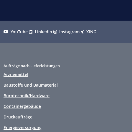
YouTube
LinkedIn
Instagram
XING
Aufträge nach Lieferleistungen
Arzneimittel
Baustoffe und Baumaterial
Bürotechnik/Hardware
Containergebäude
Druckaufträge
Energieversorgung