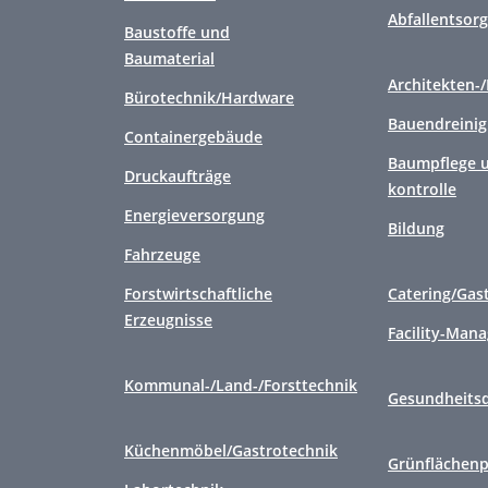
Abfallentsor
Baustoffe und
Baumaterial
Architekten-
Bürotechnik/Hardware
Bauendreini
Containergebäude
Baumpflege u
Druckaufträge
kontrolle
Energieversorgung
Bildung
Fahrzeuge
Forstwirtschaftliche
Catering/Gas
Erzeugnisse
Facility-Man
Kommunal-/Land-/Forsttechnik
Gesundheitsd
Küchenmöbel/Gastrotechnik
Grünflächenp