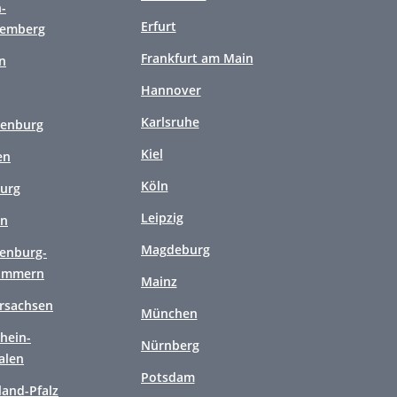
-
Erfurt
temberg
Frankfurt am Main
n
Hannover
Karlsruhe
enburg
Kiel
en
Köln
urg
Leipzig
en
Magdeburg
enburg-
ommern
Mainz
rsachsen
München
hein-
Nürnberg
alen
Potsdam
land-Pfalz