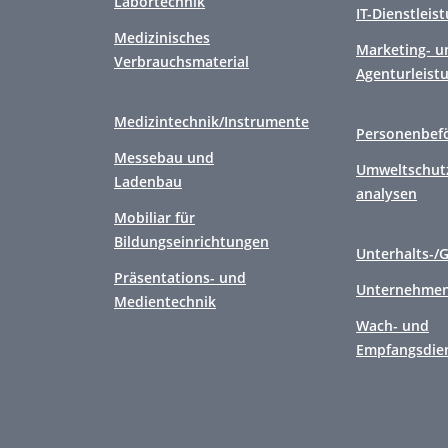
Labortechnik
IT-Dienstleis
Medizinisches
Marketing- u
Verbrauchsmaterial
Agenturleist
Medizintechnik/Instrumente
Personenbef
Messebau und
Umweltschutz
Ladenbau
analysen
Mobiliar für
Bildungseinrichtungen
Unterhalts-/
Präsentations- und
Unternehmen
Medientechnik
Wach- und
Empfangsdie