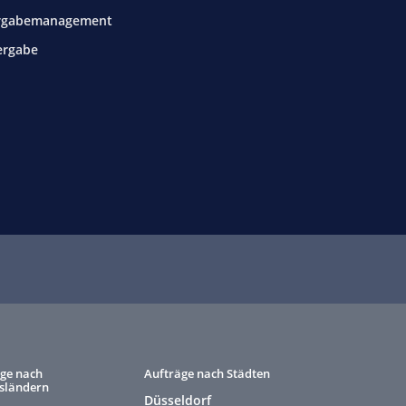
rgabemanagement
ergabe
ge nach
Aufträge nach Städten
sländern
Düsseldorf