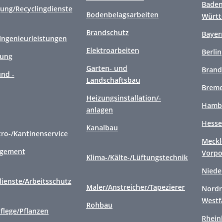
Baden
gung/Recyclingdienste
Bodenbelagsarbeiten
Würt
Brandschutz
Bayer
/Ingenieurleistungen
Elektroarbeiten
Berlin
gung
Garten- und
Brand
nd -
Landschaftsbau
Brem
Heizungsinstallation/-
Hamb
anlagen
Hess
Kanalbau
tro-/Kantinenservice
Meckl
agement
Vorp
Klima-/Kälte-/Lüftungstechnik
Niede
ienste/Arbeitsschutz
Maler/Anstreicher/Tapezierer
Nordr
Westf
Rohbau
flege/Pflanzen
Rhein