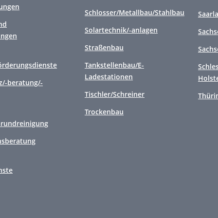
tungen
Schlosser/Metallbau/Stahlbau
Saarl
nd
Solartechnik/-anlagen
Sachs
ungen
Straßenbau
Sachs
örderungsdienste
Tankstellenbau/E-
Schle
Ladestationen
Holst
/-beratung/-
Tischler/Schreiner
Thüri
Trockenbau
Grundreinigung
sberatung
nste