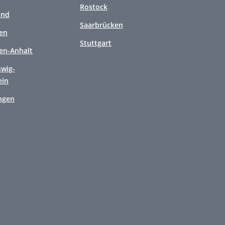
Rostock
and
Saarbrücken
en
Stuttgart
en-Anhalt
swig-
ein
ngen