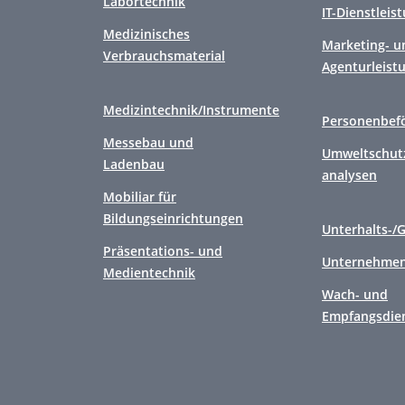
Labortechnik
IT-Dienstleis
Medizinisches
Marketing- u
Verbrauchsmaterial
Agenturleist
Medizintechnik/Instrumente
Personenbef
Messebau und
Umweltschutz
Ladenbau
analysen
Mobiliar für
Bildungseinrichtungen
Unterhalts-/
Präsentations- und
Unternehmen
Medientechnik
Wach- und
Empfangsdie