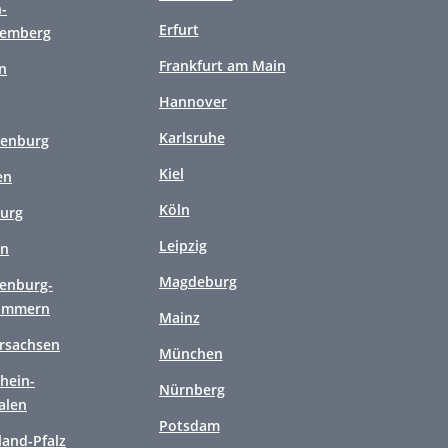
-
Erfurt
temberg
Frankfurt am Main
n
Hannover
Karlsruhe
enburg
Kiel
en
Köln
urg
Leipzig
en
Magdeburg
enburg-
ommern
Mainz
rsachsen
München
hein-
Nürnberg
alen
Potsdam
land-Pfalz