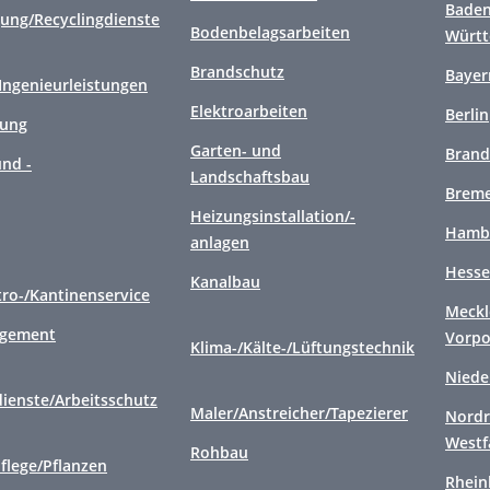
Baden
gung/Recyclingdienste
Bodenbelagsarbeiten
Würt
Brandschutz
Bayer
/Ingenieurleistungen
Elektroarbeiten
Berlin
gung
Garten- und
Brand
nd -
Landschaftsbau
Brem
Heizungsinstallation/-
Hamb
anlagen
Hess
Kanalbau
tro-/Kantinenservice
Meckl
agement
Vorp
Klima-/Kälte-/Lüftungstechnik
Niede
ienste/Arbeitsschutz
Maler/Anstreicher/Tapezierer
Nordr
Westf
Rohbau
flege/Pflanzen
Rhein