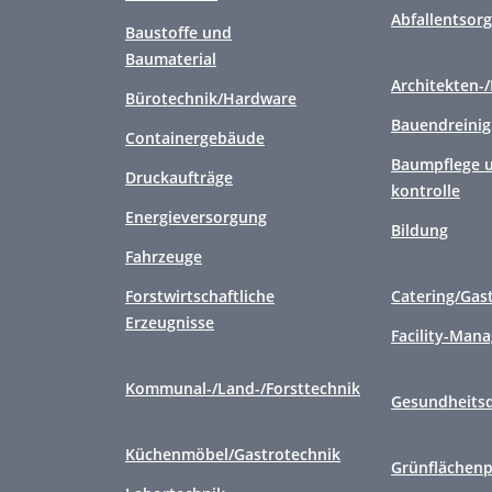
Abfallentsor
Baustoffe und
Baumaterial
Architekten-
Bürotechnik/Hardware
Bauendreini
Containergebäude
Baumpflege u
Druckaufträge
kontrolle
Energieversorgung
Bildung
Fahrzeuge
Forstwirtschaftliche
Catering/Gas
Erzeugnisse
Facility-Man
Kommunal-/Land-/Forsttechnik
Gesundheitsd
Küchenmöbel/Gastrotechnik
Grünflächenp