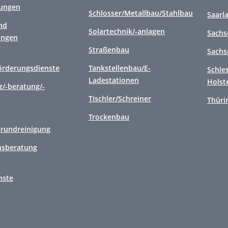
tungen
Schlosser/Metallbau/Stahlbau
Saarl
nd
Solartechnik/-anlagen
Sachs
ungen
Straßenbau
Sachs
örderungsdienste
Tankstellenbau/E-
Schle
Ladestationen
Holst
/-beratung/-
Tischler/Schreiner
Thüri
Trockenbau
Grundreinigung
sberatung
nste