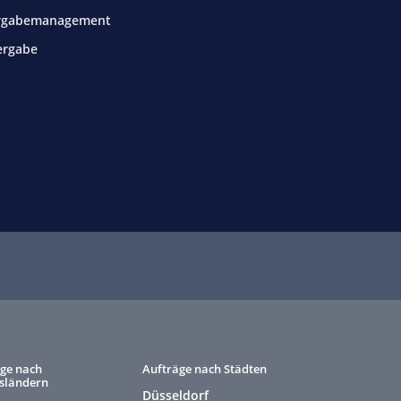
rgabemanagement
ergabe
ge nach
Aufträge nach Städten
sländern
Düsseldorf