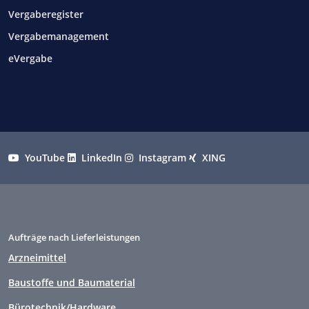
Vergaberegister
Vergabemanagement
eVergabe
YouTube
LinkedIn
Instagram
XING
Aufträge nach Lieferleistungen
Arzneimittel
Baustoffe und Baumaterial
Bürotechnik/Hardware