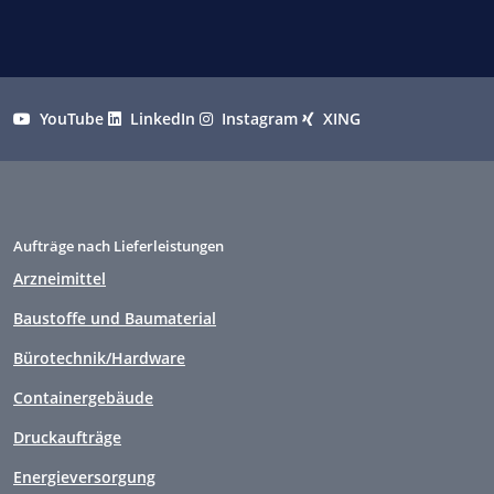
YouTube
LinkedIn
Instagram
XING
Aufträge nach Lieferleistungen
Arzneimittel
Baustoffe und Baumaterial
Bürotechnik/Hardware
Containergebäude
Druckaufträge
Energieversorgung